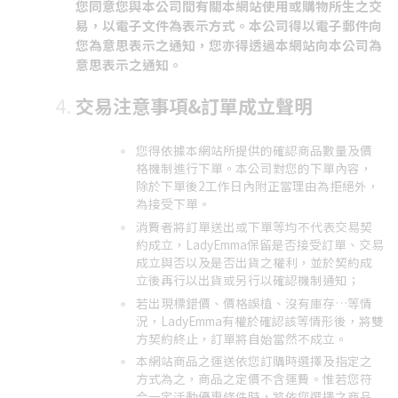
您同意您與本公司間有關本網站使用或購物所生之交
易，以電子文件為表示方式。本公司得以電子郵件向
您為意思表示之通知，您亦得透過本網站向本公司為
意思表示之通知。
交易注意事項&訂單成立聲明
您得依據本網站所提供的確認商品數量及價
格機制進行下單。本公司對您的下單內容，
除於下單後2工作日內附正當理由為拒絕外，
為接受下單。
消費者將訂單送出或下單等均不代表交易契
約成立，LadyEmma保留是否接受訂單、交易
成立與否以及是否出貨之權利，並於契約成
立後再行以出貨或另行以確認機制通知；
若出現標錯價、價格誤植、沒有庫存…等情
況，LadyEmma有權於確認該等情形後，將雙
方契約終止，訂單將自始當然不成立。
本網站商品之運送依您訂購時選擇及指定之
方式為之，商品之定價不含運費。惟若您符
合一定活動優惠條件時，將依您選擇之商品