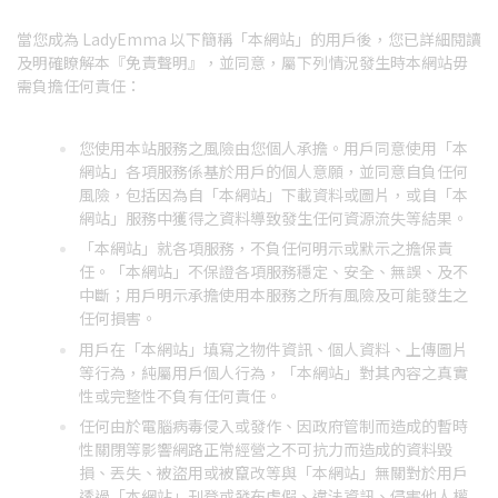
當您成為 LadyEmma 以下簡稱「本網站」的用戶後，您已詳細閱讀
及明確瞭解本『免責聲明』，並同意，屬下列情況發生時本網站毋
需負擔任何責任：
您使用本站服務之風險由您個人承擔。用戶同意使用「本
網站」各項服務係基於用戶的個人意願，並同意自負任何
風險，包括因為自「本網站」下載資料或圖片，或自「本
網站」服務中獲得之資料導致發生任何資源流失等結果。
「本網站」就各項服務，不負任何明示或默示之擔保責
任。「本網站」不保證各項服務穩定、安全、無誤、及不
中斷；用戶明示承擔使用本服務之所有風險及可能發生之
任何損害。
用戶在「本網站」填寫之物件資訊、個人資料、上傳圖片
等行為，純屬用戶個人行為，「本網站」對其內容之真實
性或完整性不負有任何責任。
任何由於電腦病毒侵入或發作、因政府管制而造成的暫時
性關閉等影響網路正常經營之不可抗力而造成的資料毀
損、丟失、被盜用或被竄改等與「本網站」無關對於用戶
透過「本網站」刊登或發布虛假、違法資訊、侵害他人權