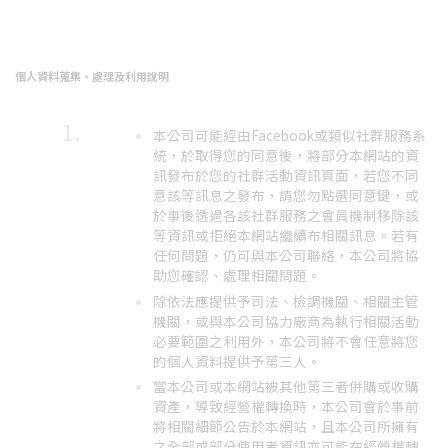
個人資料蒐集、處理及利用說明
本公司可能經由Facebook或類似社群服務系
統，於取得您的同意後，將部分本網站的資
訊發布於您的社群活動資訊頁面，若您不同
意該等訊息之發布，請您勿點選同意鍵，或
於事後透過各該社群服務之會員機制移除該
等資訊或拒絕本網站繼續布相關訊息。若有
任何問題，仍可與本公司聯絡，本公司將協
助您確認、處理相關問題。
除依法應提供予司法、檢調機關、相關主管
機關，或與本公司協力廠商為執行相關活動
必要範圍之利用外，本公司將不會任意將您
的個人資料提供予第三人。
當本公司或本網站被其他第三者併購或收購
資產，導致經營權轉換時，本公司會於事前
將相關細節公告於本網站，且本公司所擁有
之全部或部分使用者資訊亦可能在經營權轉