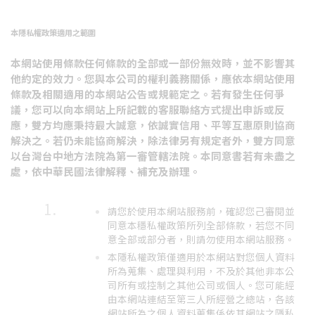
本隱私權政策適用之範圍
本網站使用條款任何條款的全部或一部份無效時，並不影響其
他約定的效力。您與本公司的權利義務關係，應依本網站使用
條款及相關適用的本網站公告或規範定之。若有發生任何爭
議，您可以向本網站上所記載的客服聯絡方式提出申訴或反
應，雙方均應秉持最大誠意，依誠實信用、平等互惠原則協商
解決之。若仍未能協商解決，除法律另有規定者外，雙方同意
以台灣台中地方法院為第一審管轄法院。本同意書若有未盡之
處，依中華民國法律解釋、補充及辦理。
請您於使用本網站服務前，確認您己審閱並
同意本穩私權政策所列全部條款，若您不同
意全部或部分者，則請勿使用本網站服務。
本隱私權政策僅適用於本網站對您個人資料
所為蒐集、處理與利用，不及於其他非本公
司所有或控制之其他公司或個人。您可能經
由本網站連結至第三人所經營之總站，各該
網站所為之個人資料蒐集係依其網站之隱私