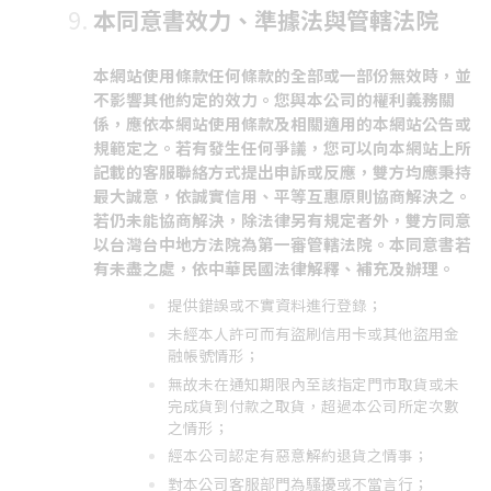
本同意書效力、準據法與管轄法院
本網站使用條款任何條款的全部或一部份無效時，並
不影響其他約定的效力。您與本公司的權利義務關
係，應依本網站使用條款及相關適用的本網站公告或
規範定之。若有發生任何爭議，您可以向本網站上所
記載的客服聯絡方式提出申訴或反應，雙方均應秉持
最大誠意，依誠實信用、平等互惠原則協商解決之。
若仍未能協商解決，除法律另有規定者外，雙方同意
以台灣台中地方法院為第一審管轄法院。本同意書若
有未盡之處，依中華民國法律解釋、補充及辦理。
提供錯誤或不實資料進行登錄；
未經本人許可而有盜刷信用卡或其他盜用金
融帳號情形；
無故未在通知期限內至該指定門市取貨或未
完成貨到付款之取貨，超過本公司所定次數
之情形；
經本公司認定有惡意解約退貨之情事；
對本公司客服部門為騷擾或不當言行；