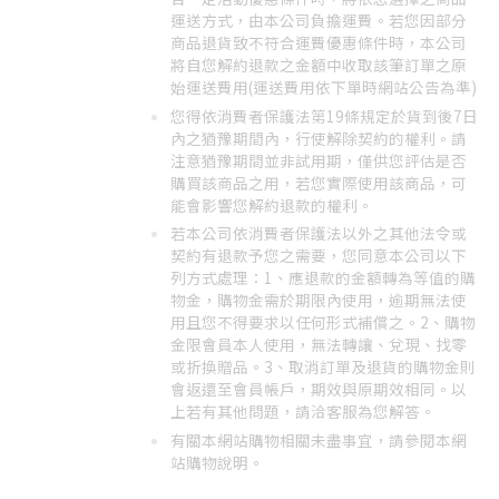
運送方式，由本公司負擔運費。若您因部分
商品退貨致不符合運費優惠條件時，本公司
將自您解約退款之金額中收取該筆訂單之原
始運送費用(運送費用依下單時網站公告為準)
您得依消費者保護法第19條規定於貨到後7日
內之猶豫期間內，行使解除契約的權利。請
注意猶豫期間並非試用期，僅供您評估是否
購買該商品之用，若您實際使用該商品，可
能會影響您解約退款的權利。
若本公司依消費者保護法以外之其他法令或
契約有退款予您之需要，您同意本公司以下
列方式處理：1、應退款的金額轉為等值的購
物金，購物金需於期限內使用，逾期無法使
用且您不得要求以任何形式補償之。2、購物
金限會員本人使用，無法轉讓、兌現、找零
或折換贈品。3、取消訂單及退貨的購物金則
會返還至會員帳戶，期效與原期效相同。以
上若有其他問題，請洽客服為您解答。
有關本網站購物相關未盡事宜，請參閱本網
站購物說明。