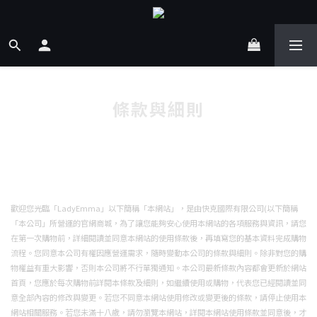
條款與細則
歡迎您光臨「LadyEmma」以下簡稱「本網站」，是由快克國際有限公司(以下簡稱
「本公司」所營運的官網商城，為了讓您能夠安心使用本網站的各項服務與資訊，請您
在第一次購物前，詳細閱讀並同意本網站的使用條款後，再填寫您的基本資料完成購物
流程。您同意本公司有權因應營運需求，隨時變動本公司的條款與細則。除非對您的購
物權益有重大影響，否則本公司將不行單獨通知。本公司最新條款內容都會更新於網站
首頁，您應於每次購物前詳閱本條款及細則，如繼續使用或購物，代表您已經閱讀並同
意全部內容的修改與變更。若您不同意本網站使用修改或變更後的條款，請停止使用本
網站相關服務。若您未滿十八歲，請勿瀏覽本網站，詳閱本網站使用條款並同意後，才